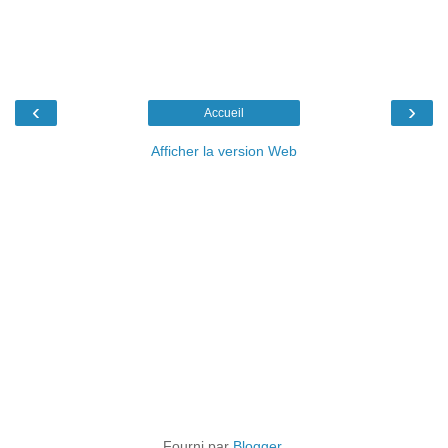
‹
›
Accueil
Afficher la version Web
Fourni par
Blogger
.