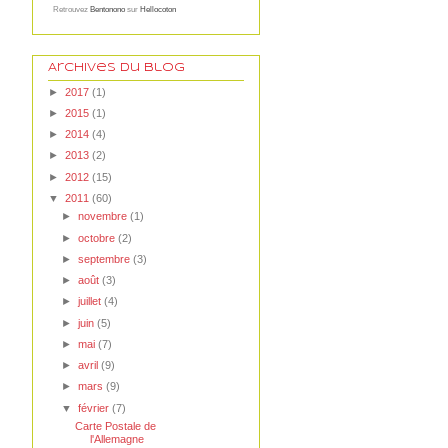
Retrouvez
Bentonono
sur
Hellocoton
Archives du blog
►
2017
(1)
►
2015
(1)
►
2014
(4)
►
2013
(2)
►
2012
(15)
▼
2011
(60)
►
novembre
(1)
►
octobre
(2)
►
septembre
(3)
►
août
(3)
►
juillet
(4)
►
juin
(5)
►
mai
(7)
►
avril
(9)
►
mars
(9)
▼
février
(7)
Carte Postale de
l'Allemagne