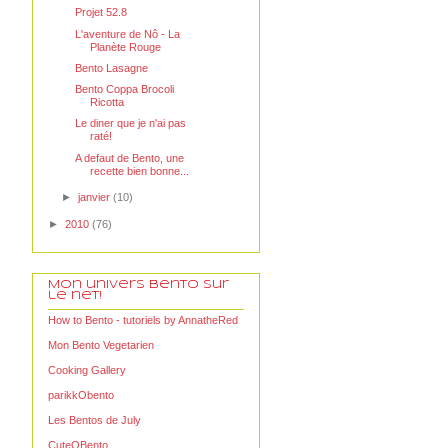
Projet 52.8
L'aventure de Nô - La
Planète Rouge
Bento Lasagne
Bento Coppa Brocoli
Ricotta
Le diner que je n'ai pas
raté!
A defaut de Bento, une
recette bien bonne...
►
janvier
(10)
►
2010
(76)
Mon univers Bento sur
le net!
How to Bento - tutoriels by AnnatheRed
Mon Bento Vegetarien
Cooking Gallery
parikkObento
Les Bentos de July
CuteOBento