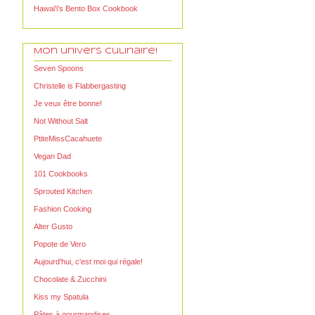
Hawai'i's Bento Box Cookbook
Mon univers Culinaire!
Seven Spoons
Christelle is Flabbergasting
Je veux être bonne!
Not Without Salt
PtiteMissCacahuete
Vegan Dad
101 Cookbooks
Sprouted Kitchen
Fashion Cooking
Alter Gusto
Popote de Vero
Aujourd'hui, c'est moi qui régale!
Chocolate & Zucchini
Kiss my Spatula
Pâtes à gourmandises