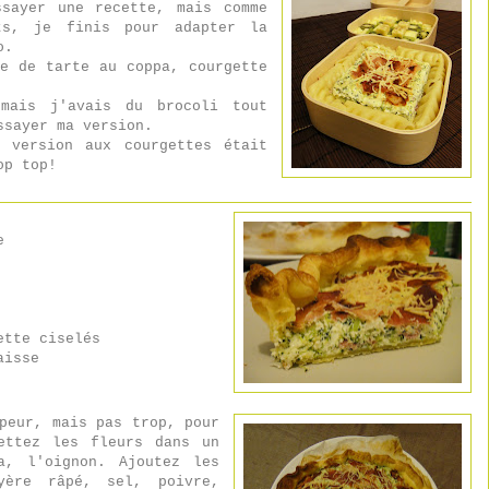
ssayer une recette, mais comme
ts, je finis pour adapter la
o.
te de tarte au coppa, courgette
 mais j'avais du brocoli tout
ssayer ma version.
 version aux courgettes était
op top!
e
ette ciselés
aisse
peur, mais pas trop, pour
ettez les fleurs dans un
a, l'oignon. Ajoutez les
yère râpé, sel, poivre,