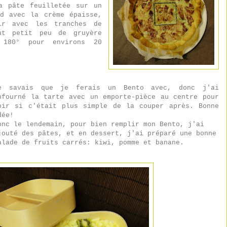
a pâte feuilletée sur un
d avec la crème épaisse,
ir avec les tranches de
ut petit peu de gruyère
180° pour environs 20
e savais que je ferais un Bento avec, donc j'ai
nfourné la tarte avec un emporte-pièce au centre pour
oir si c'était plus simple de la couper après. Bonne
dée!
onc le lendemain, pour bien remplir mon Bento, j'ai
jouté des pâtes, et en dessert, j'ai préparé une bonne
alade de fruits carrés: kiwi, pomme et banane.