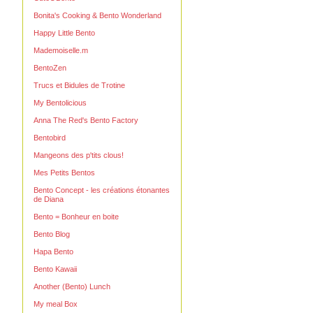
Bonita's Cooking & Bento Wonderland
Happy Little Bento
Mademoiselle.m
BentoZen
Trucs et Bidules de Trotine
My Bentolicious
Anna The Red's Bento Factory
Bentobird
Mangeons des p'tits clous!
Mes Petits Bentos
Bento Concept - les créations étonantes
de Diana
Bento = Bonheur en boite
Bento Blog
Hapa Bento
Bento Kawaii
Another (Bento) Lunch
My meal Box