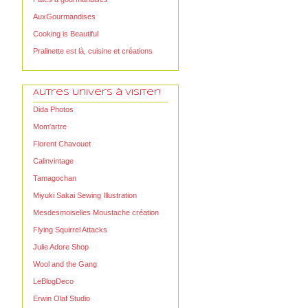
AuxGourmandises
Cooking is Beautiful
Pralinette est là, cuisine et créations
Autres Univers à visiter!
Dida Photos
Mom'artre
Florent Chavouet
Calinvintage
Tamagochan
Miyuki Sakai Sewing Illustration
Mesdesmoiselles Moustache création
Flying Squirrel Attacks
Julie Adore Shop
Wool and the Gang
LeBlogDeco
Erwin Olaf Studio