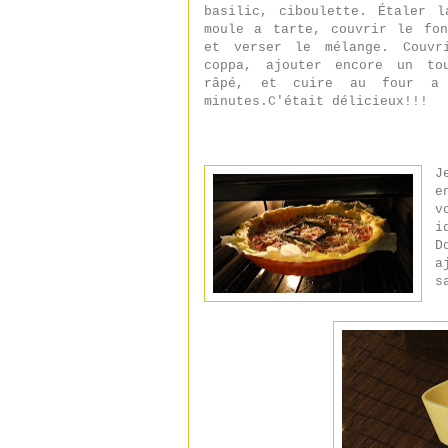
basilic, ciboulette. Étaler l
moule a tarte, couvrir le fon
et verser le mélange. Couvr
coppa, ajouter encore un to
râpé, et cuire au four a 
minutes.C'était délicieux!!!
J
e
v
i
D
a
s