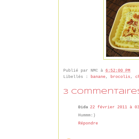
Publié par
NMC
à
6:52:00 PM
Libellés :
banane
,
brocolis
,
c
3 commentaires
Dida
22 février 2011 à 0
Hummm:)
Répondre