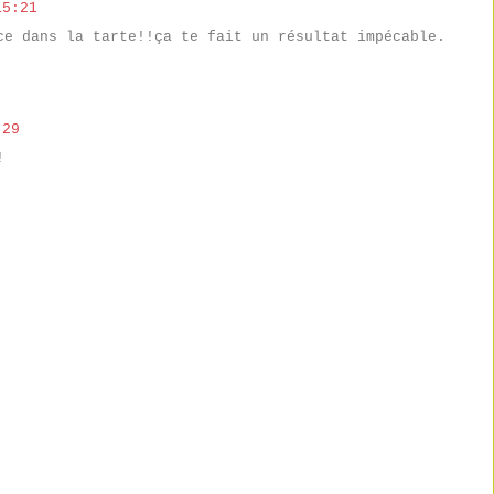
15:21
ce dans la tarte!!ça te fait un résultat impécable.
:29
!