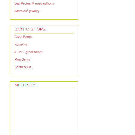
Les Petites Manies éditions
Alidra Alić jewelry
Bento Shops
Casa Bento
Komikku
J-List - great shop!
Mon Bento
Bento & Co.
Membres