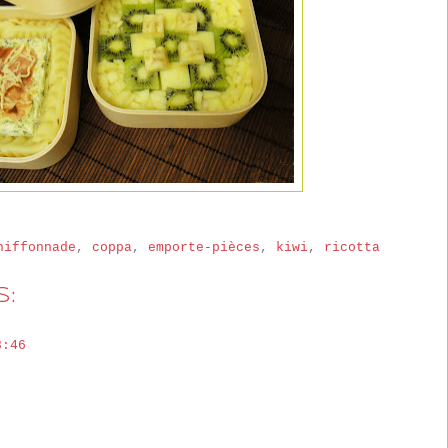
hiffonnade
,
coppa
,
emporte-pièces
,
kiwi
,
ricotta
:
3:46