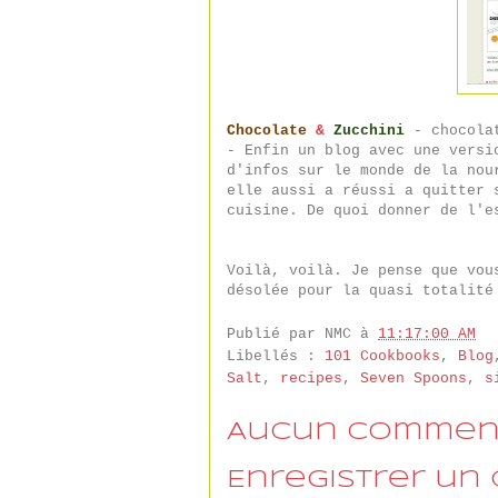
Chocolate
&
Zucchini
- chocolat
- Enfin un blog avec une versi
d'infos sur le monde de la nou
elle aussi a réussi a quitter 
cuisine. De quoi donner de l'e
Voilà, voilà. Je pense que vou
désolée pour la quasi totalité
Publié par
NMC
à
11:17:00 AM
Libellés :
101 Cookbooks
,
Blog
Salt
,
recipes
,
Seven Spoons
,
s
Aucun comment
Enregistrer un