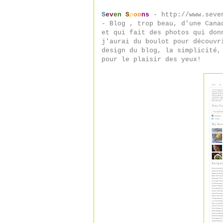
S
ev
en
S
p
oo
ns
- http://www.seve
- Blog , trop beau, d'une Cana
et qui fait des photos qui don
j'aurai du boulot pour découvr
design du blog, la simplicité,
pour le plaisir des yeux!