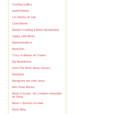
Cooking Gallery
parikkObento
Les Bentos de July
CuteOBento
Bonita's Cooking & Bento Wonderland
Happy Little Bento
Mademoiselle.m
BentoZen
Trucs et Bidules de Trotine
My Bentolicious
Anna The Red's Bento Factory
Bentobird
Mangeons des p'tits clous!
Mes Petits Bentos
Bento Concept - les créations étonantes
de Diana
Bento = Bonheur en boite
Bento Blog