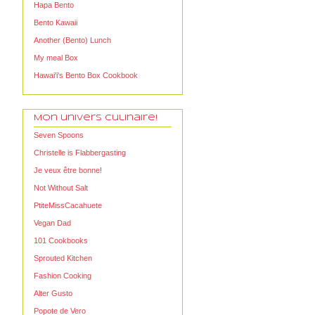
Hapa Bento
Bento Kawaii
Another (Bento) Lunch
My meal Box
Hawai'i's Bento Box Cookbook
Mon univers Culinaire!
Seven Spoons
Christelle is Flabbergasting
Je veux être bonne!
Not Without Salt
PtiteMissCacahuete
Vegan Dad
101 Cookbooks
Sprouted Kitchen
Fashion Cooking
Alter Gusto
Popote de Vero