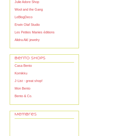
Julie Adore Shop
Wool and the Gang
LeBlogDeco
Erwin Olaf Studio
Les Petites Manies éditions
Alidra Alić jewelry
Bento Shops
Casa Bento
Komikku
J-List - great shop!
Mon Bento
Bento & Co.
Membres