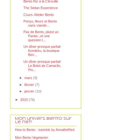
Bento Riz à la Citrouille
The Seitan Experience
Cours /Atelier Bento
Ponyo, fleurs et Bento
sans viande...
Pas de Bento, plutot un
Panier...et une
question t...
Un dîner presque parfait-
Komikku, la boutique
Ben...
Un dîner presque parfait-
Le Bobó de Camarão,
l'hu...
►
mars
(9)
►
février
(7)
►
janvier
(10)
►
2010
(76)
Mon univers Bento sur
le net!
How to Bento - tutoriels by AnnatheRed
Mon Bento Vegetarien