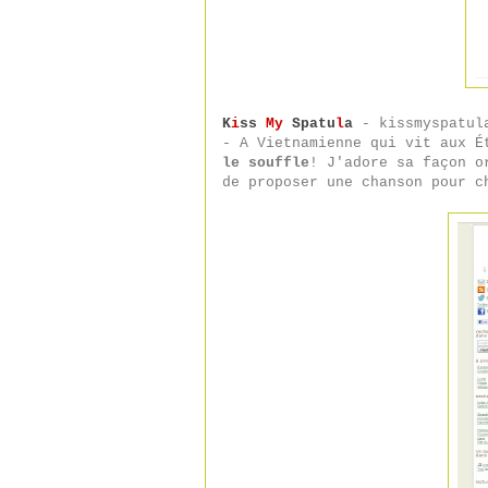
K
i
ss
My
Spatu
l
a
- kissmyspatul
- A Vietnamienne qui vit aux É
le souffle
! J'adore sa façon o
de proposer une chanson pour c