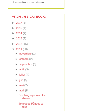
Retrouvez
Bentonono
sur
Hellocoton
Archives du blog
►
2017
(1)
►
2015
(1)
►
2014
(4)
►
2013
(2)
►
2012
(15)
▼
2011
(60)
►
novembre
(1)
►
octobre
(2)
►
septembre
(3)
►
août
(3)
►
juillet
(4)
►
juin
(5)
►
mai
(7)
▼
avril
(9)
Des blogs qui valent le
detour
Joyeuses Pâques a
tous!