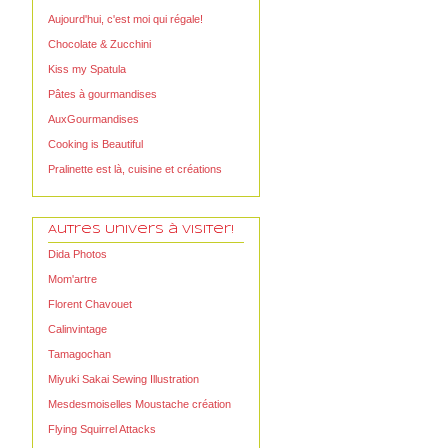
Aujourd'hui, c'est moi qui régale!
Chocolate & Zucchini
Kiss my Spatula
Pâtes à gourmandises
AuxGourmandises
Cooking is Beautiful
Pralinette est là, cuisine et créations
Autres Univers à visiter!
Dida Photos
Mom'artre
Florent Chavouet
Calinvintage
Tamagochan
Miyuki Sakai Sewing Illustration
Mesdesmoiselles Moustache création
Flying Squirrel Attacks